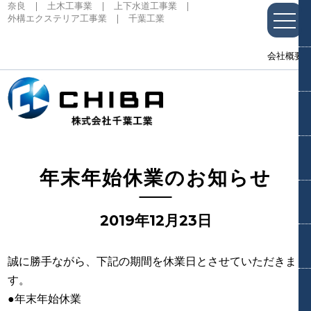
奈良 | 土木工事業 | 上下水道工事業 |
外構エクステリア工事業 | 千葉工業
toggle
naviga
会社概要
年末年始休業のお知らせ
2019年12月23日
誠に勝手ながら、下記の期間を休業日とさせていただきま
す。
●年末年始休業